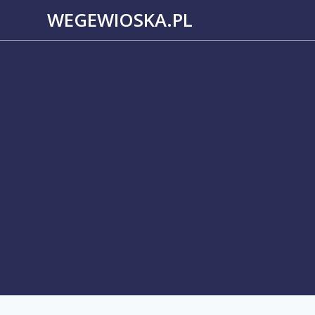
Przejdź
WEGEWIOSKA.PL
do
treści